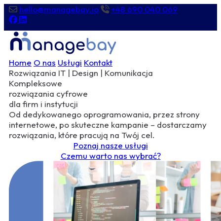
hello@managebay.io
+48 690 040 069
Home
O nas
Usługi
Kontakt
Rozwiązania IT | Design | Komunikacja
Kompleksowe
rozwiązania cyfrowe
dla firm i instytucji
Od dedykowanego oprogramowania, przez strony
internetowe, po skuteczne kampanie – dostarczamy
rozwiązania, które pracują na Twój cel.
Poznaj nasze usługi
Czemu warto nas wybrać?